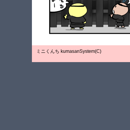
ミニくんち kumasanSystem(C)