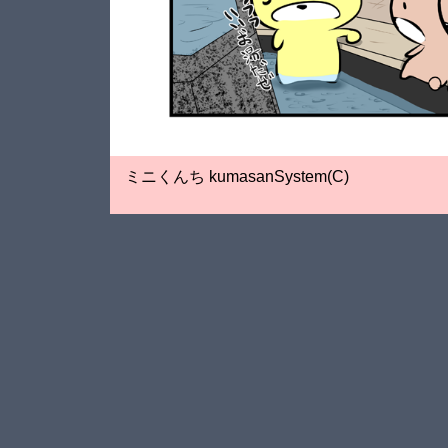
ミニくんち kumasanSystem(C)