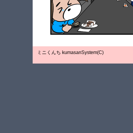
ミニくんち kumasanSystem(C)