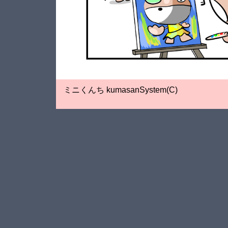
ミニくんち kumasanSystem(C)