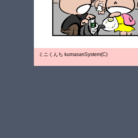
ミニくんち kumasanSystem(C)