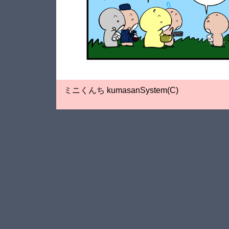
ミニくんち kumasanSystem(C)